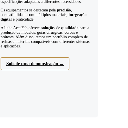
especificações adaptadas a diferentes necessidades.
Os equipamentos se destacam pela
precisão
,
compatibilidade com múltiplos materiais,
integração
digital
e praticidade.
A linha AccuFab oferece
soluções
de
qualidade
para a
produção de modelos, guias cirúrgicas, coroas e
próteses. Além disso, temos um portfólio completo de
resinas e materiais compatíveis com diferentes sistemas
e aplicações.
Solicite uma demonstração
→