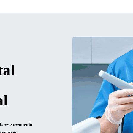
al
al
 do
escaneamento
recursos