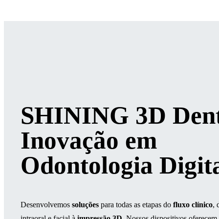
SHINING 3D Dent
Inovação em
Odontologia Digit
Desenvolvemos
soluções
para todas as etapas do
fluxo clínico
,
intraoral e facial à
impressão 3D
. Nossos dispositivos oferecem